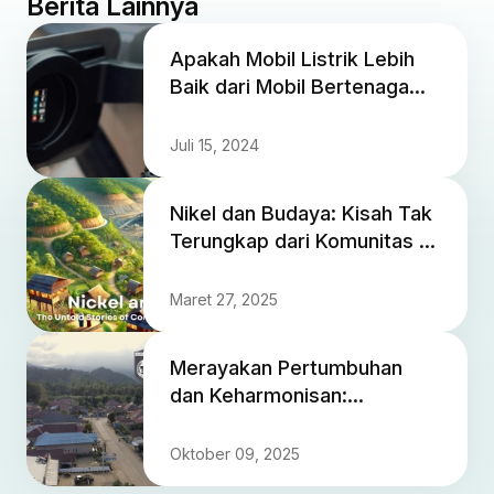
Berita Lainnya
Apakah Mobil Listrik Lebih
Baik dari Mobil Bertenaga
Bensin?
Juli 15, 2024
Nikel dan Budaya: Kisah Tak
Terungkap dari Komunitas di
Balik Logam Ini
Maret 27, 2025
Merayakan Pertumbuhan
dan Keharmonisan:
Memperingati Hari Jadi
Kabupaten Morowali
Oktober 09, 2025