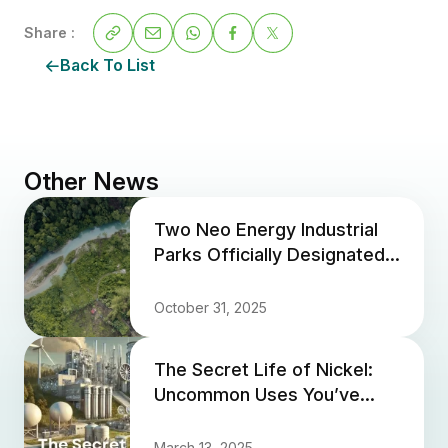
Share :
Back To List
Other News
Two Neo Energy Industrial
Parks Officially Designated
as National Strategic
Projects (PSN) 2024
October 31, 2025
The Secret Life of Nickel:
Uncommon Uses You’ve
Never Heard Of
March 13, 2025